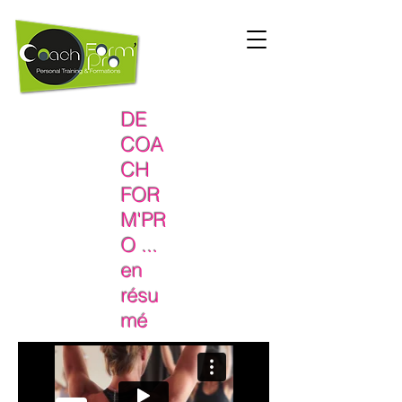
DE
COA
CH
FOR
M'PR
O ...
en
résu
mé