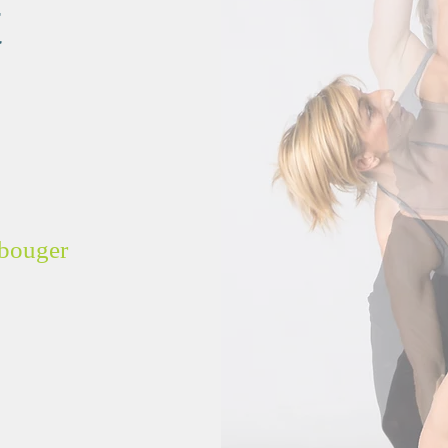
t
 bouger