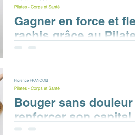
Pilates - Corps et Santé
Gagner en force et fle
rachis grâce au Pilat
et conseils essentiels
Notre rachis, notre arbre de vie Notre colonne vertébrale
plus qu’un simple empilement d’os : elle...
Florence FRANCOIS
Pilates - Corps et Santé
Bouger sans douleur 
renforcer son capital
articulaire avec la m