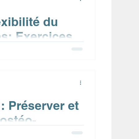
xibilité du
es: Exercices
 (1/2)
 – aussi appelée le rachis – est bien
: Préserver et
 ostéo-
éthode Pilates