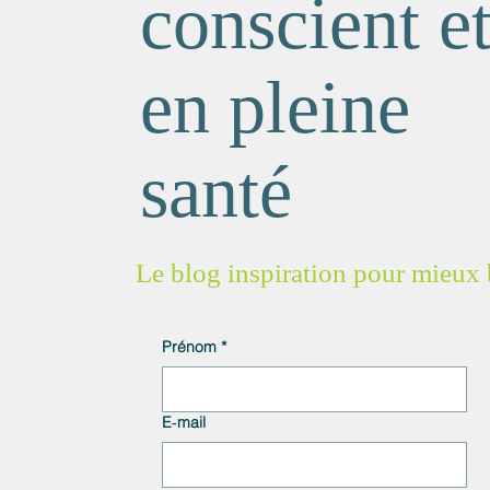
conscient e
en pleine
santé
Le blog inspiration pour mieux
Prénom
*
E‑mail