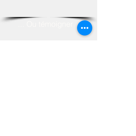
... Ou témoigner
Les informations que vous communiquez par le
biais de ce formulaire sont destinées à
répondre à votre demande et à des fins de
gestion administrative et commerciale. Elles ne
seront en aucun cas transmises à des tiers.
Conformément à la loi « Informatique et
Libertés » du 6 janvier 1978, vous disposez
d’un droit d’accès, d’interrogation et de
rectification qui vous permette, le cas échéant,
de faire modifier, compléter, mettre à jour ou
effacer les données personnelles vous
concernant. Vous disposez également d’un
droit d’opposition au traitement de ses données
pour des motifs légitimes ainsi qu’un droit
d’opposition à ce que ces données soient
utilisées à des fins de prospection
commerciale.
Vous pouvez, à tout moment, demander à
exercer ce droit soit en nous contactant par le
biais de ce formulaire soit à l’adresse mail