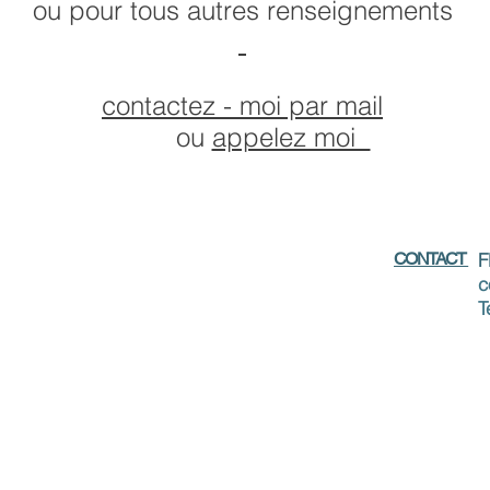
ou pour tous autres renseignements
contactez - moi par mail
u
appelez moi
CONTACT
F
c
T