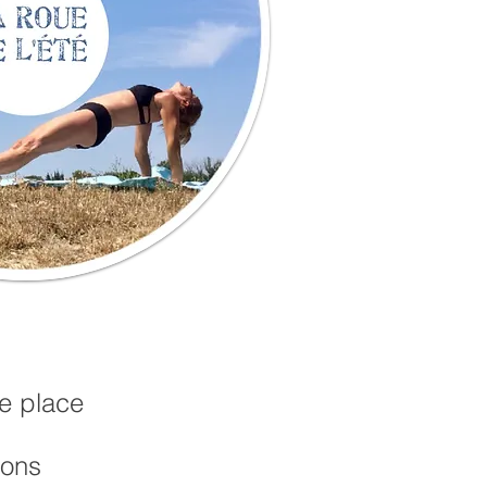
re place
ions