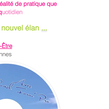
alité de pratique que
q
uotidien
n nouvel élan
...
-Être
ennes