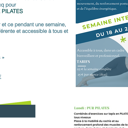
cq pour
 PILATES
 et ce pendant une semaine,
érente et accessible à tous et
s »
E