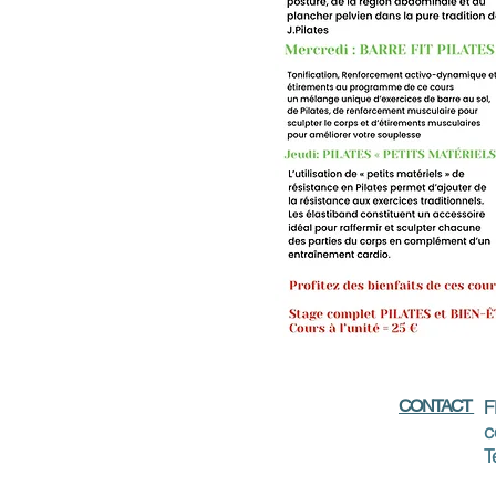
CONTACT
F
c
T