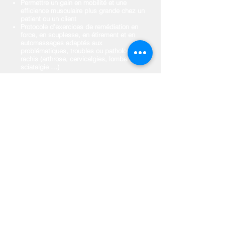
Permettre un gain en mobilité et une
efficience musculaire plus grande chez un
patient ou un client
Protocole d’exercices de remédiation en
force, en souplesse, en étirement et en
automassages adaptés aux
problématiques, troubles ou pathologies du
rachis (arthrose, cervicalgies, lombalgies,
sciatalgie …)
...
PROCHAINE SESSION :
Le
22
Novembre 2026
INSCRIPTIONS SONT DÉS À
Les
PRÉSENT OUVERTES