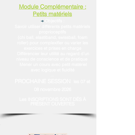
Module Complémentaire :
Petits matériels
Objectifs :
➜
Savoir utiliser différents petits matériels
proprioceptifs
(chi ball, elastiband, swissball, foam
roller) pour complexifier ou varier les
exercices et prises en charge
Différencier leur utilité au regard d’un
niveau de conscience et de pratique
Mener un cours avec petit matériel
avec logique et fluidité
...
PROCHAINE SESSION
les 07 et
08 novembre 2026
Les
INSCRIPTIONS SONT DÉS À
PRÉSENT OUVERTES