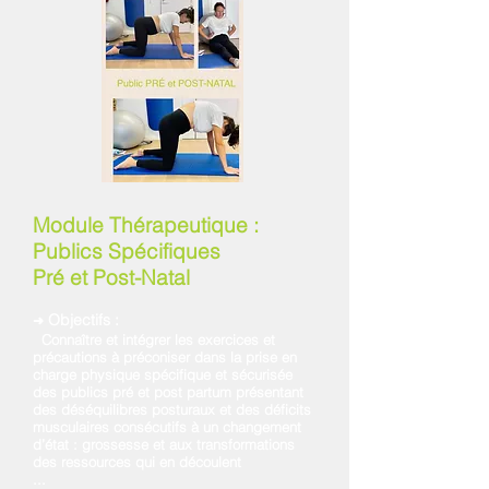
Module Thérapeutique :
Publics Spécifiques
Pré et Post-Natal
Objectifs :
➜
Connaître et intégrer les exercices et
précautions à préconiser dans la prise en
charge physique spécifique et sécurisée
des publics pré et post partum présentant
des déséquilibres posturaux et des déficits
musculaires consécutifs à un changement
d’état : grossesse et aux transformations
des ressources qui en découlent
...