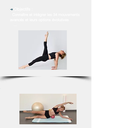
Objectifs :
➜
Connaître et intégrer les 34 mouvements
avancés et leurs options évolutives
...