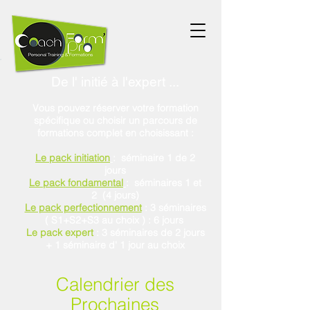
De l' initié à l'expert ...
Vous pouvez réserver votre formation
spécifique ou choisir un parcours de
formations complet en choisissant :
Le pack initiation
: séminaire 1 de 2
jours
Le pack fondamental
: séminaires 1 et
2 (4 jours)
Le pack perfectionnement
: 3 séminaires
( S1+S2+S3 au choix ) : 6 jours
Le pack expert
: 3 séminaires de 2 jours
+ 1 séminaire d' 1 jour au choix
Calendrier des
Prochaines