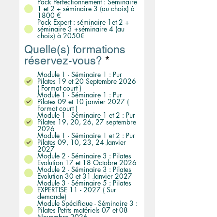
Pack Perfectionnement : Séminaire
1 et 2 + séminaire 3 (au choix) à
1800 €
Pack Expert : séminaire 1et 2 +
séminaire 3 +séminaire 4 (au
choix) à 2050€
Quelle(s) formations
O
réservez-vous?
*
b
Module 1 - Séminaire 1 : Pur
l
Pilates 19 et 20 Septembre 2026
( Format court )
i
Module 1 - Séminaire 1 : Pur
Pilates 09 et 10 janvier 2027 (
g
Format court )
a
Module 1 - Séminaire 1 et 2 : Pur
Pilates 19, 20, 26, 27 septembre
t
2026
Module 1 - Séminaire 1 et 2 : Pur
o
Pilates 09, 10, 23, 24 Janvier
i
2027
Module 2 - Séminaire 3 : Pilates
r
Evolution 17 et 18 Octobre 2026
Module 2 - Séminaire 3 : Pilates
e
Evolution 30 et 31 Janvier 2027
Module 3 - Séminaire 5 : Pilates
EXPERTISE 11 - 2027 ( Sur
demande)
Module Spécifique - Séminaire 3 :
Pilates Petits matériels 07 et 08
Novembre 2026