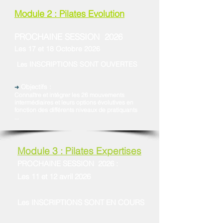
Module 2 : Pilates Evolution
PROCHAINE SESSION
2026
Les 17 et 18 Octobre 2026
INSCRIPTIONS SONT OUVERTES
Les
Objectifs :
➜
Connaître et intégrer les 26 mouvements
intermédiaires et leurs options évolutives en
fonction des différents niveaux de pratiquants
...
Module 3 : Pilates Expertises
PROCHAINE SESSION 2026 :
Les 11 et 12 avril 2026
Les
INSCRIPTIONS SONT EN COURS