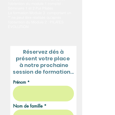
l'obtention
du module 1 complet :
Séminaire 1 et 2 Pur Pilates
La formation Module 3 comportant un
** ne peut être réalisée qu'après
l'obtention du Module 2 : PILATES
ÉVOLUTION
Réservez dés à
présent votre place
à notre prochaine
session de formation...
Prénom
Nom de famille