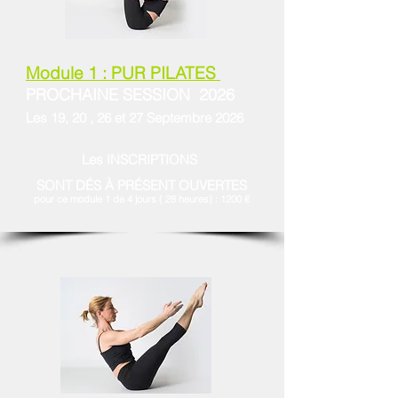
Modu
le 1 : PUR PILATES
PROCHAINE SESSION
2026
Les 19, 20 , 26 et 27 Septembre
2026
Les
INSCRIPTIONS
SONT DÉS À PRÉSENT OUVERTES
pour ce module 1 de 4 jours ( 28 heures)
: 1200 €