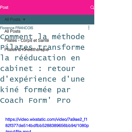
Post
All Posts
Florence FRANCOIS
All Posts
Comment la méthode
Pilates - Corps et Santé
Pilates transforme
Pilates & Kinésithérapie
la rééducation en
cabinet : retour
d'expérience d'une
kiné formée par
Coach Form' Pro
https://video.wixstatic.com/video/7a9ae2_f1
82f377de514bdfbb5288389656bb94/1080p
/mp4/file.mp4